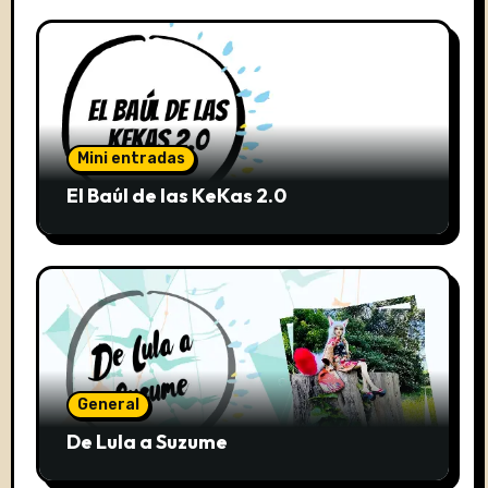
Mini entradas
El Baúl de las KeKas 2.0
General
De Lula a Suzume