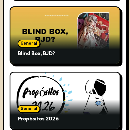
General
Blind Box, BJD?
General
Propósitos 2026