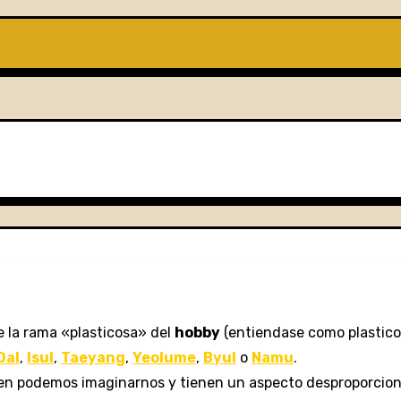
 la rama «plasticosa» del
hobby
(entiendase como plastic
Dal
,
Isul
,
Taeyang
,
Yeolume
,
Byul
o
Namu
.
ien podemos imaginarnos y tienen un aspecto desproporcion