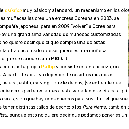
de
plástico
muy básico y standard; un mecanismo en los ojos q
as muñecas las crea una empresa Coreana en 2003, se
compañía japonesa, para en 2009 “volver” a Corea para
Hay una grandísima variedad de muñecas customizadas
o no quiere decir que el que compre una de estas
, la otra opción si lo que se quiere es una muñeca
 lo que se conoce como
MIO kit
.
ra montar tu propia
Pullip
y consiste en una cabeza, un
 A partir de aquí, ya depende de nosotros mismos el
peluca, estilo, carving… que le demos; (se entiende que
 miembros pertenecientes a esta variedad que citaba al pri
caras, sino que hay unos cuerpos para sustituir el que suele
e tener distintas tallas de pecho; o los
Pure Nemo
, también c
itsu
, aunque esto no quiere decir que podamos ponerles un