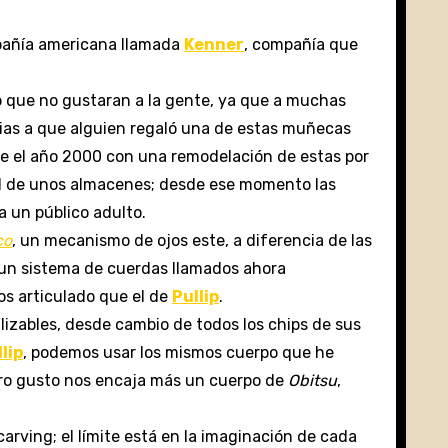
pañía americana llamada
Kenner
, compañía que
o que no gustaran a la gente, ya que a mucha
s
cias a que alguien regaló una de estas muñecas
re el año 2000 con una remodelación de estas por
l de unos almacenes; desde ese momento las
 un público adulto.
co
, un mecanismo de ojos este, a diferencia de las
 un sistema de cuerdas llamados ahora
os articulado que el de
Pullip
.
zables, desde cambio de todos los chips de sus
lip
, podemos usar los mismos cuerpo que he
stro gusto nos encaja más un cuerpo de
Obitsu
,
carving; el límite está en la imaginación de cada