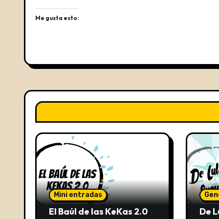
Me gusta esto:
Mini entradas
Gen
El Baúl de las KeKas 2.0
De L