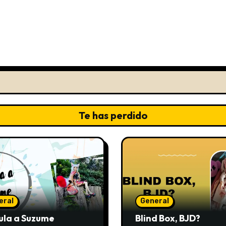
Te has perdido
eral
General
ula a Suzume
Blind Box, BJD?