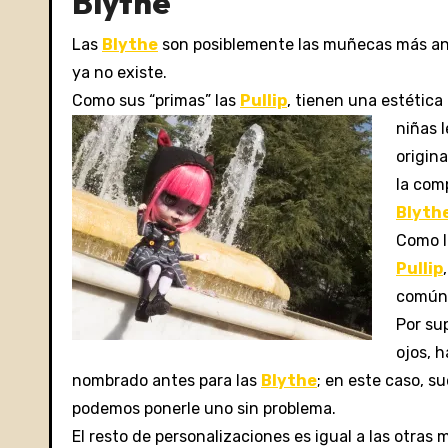
Blythe
Las
Blythe
son posiblemente las muñecas más ant
ya no existe.
Como sus “primas” las
Pullip
, tienen una estétic
niñas 
origin
la com
Blyth
Como 
Pullip
comúnm
Por su
ojos, h
nombrado antes para las
Blythe
; en este caso, s
podemos ponerle uno sin problema.
El resto de personalizaciones es igual a las otras