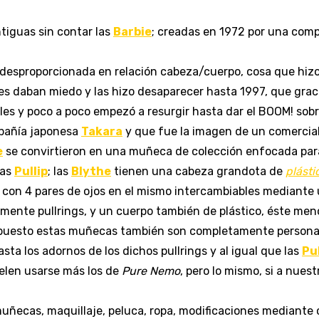
iguas sin contar las
Barbie
; creadas en 1972 por una com
a desproporcionada en relación cabeza/cuerpo, cosa que hiz
les daban miedo y las hizo desaparecer hasta 1997, que gra
ales y poco a poco empezó a resurgir hasta dar el BOOM! sob
pañía japonesa
Takara
y que fue la imagen de un comercia
e
se convirtieron en una muñeca de colección enfocada para
las
Pullip
; las
Blythe
tienen una cabeza grandota de
plásti
, con 4 pares de ojos en el mismo intercambiables mediante
ente pullrings, y un cuerpo también de plástico, éste men
puesto estas muñecas también son completamente personali
asta los adornos de los dichos pullrings y al igual que las
Pul
uelen usarse más los de
Pure Nemo
, pero lo mismo, si a nue
 muñecas, maquillaje, peluca, ropa, modificaciones mediante 