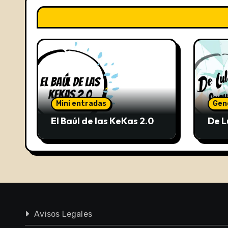
Mini entradas
Gen
El Baúl de las KeKas 2.0
De L
Avisos Legales