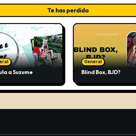
Te has perdido
eral
General
ula a Suzume
Blind Box, BJD?