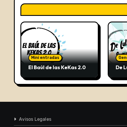
Mini entradas
Gen
El Baúl de las KeKas 2.0
De L
Avisos Legales