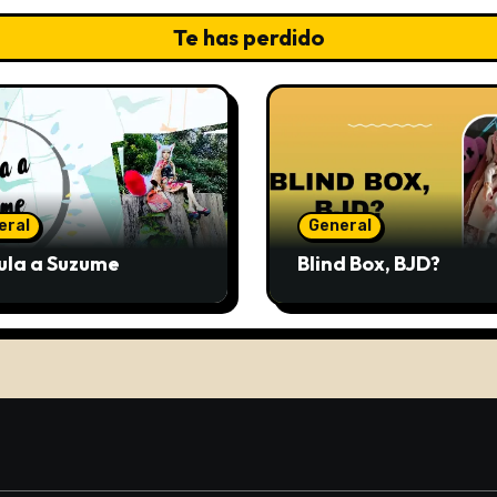
Te has perdido
eral
General
ula a Suzume
Blind Box, BJD?