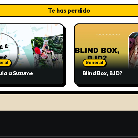
Te has perdido
eral
General
ula a Suzume
Blind Box, BJD?