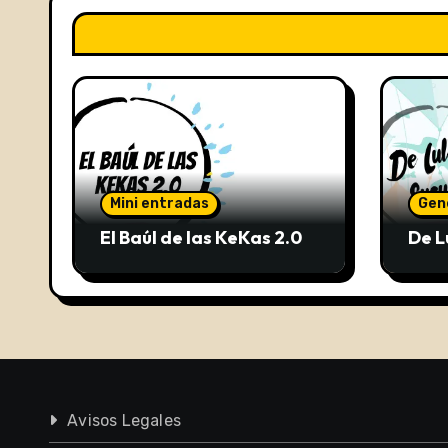
Mini entradas
Gen
El Baúl de las KeKas 2.0
De L
Avisos Legales