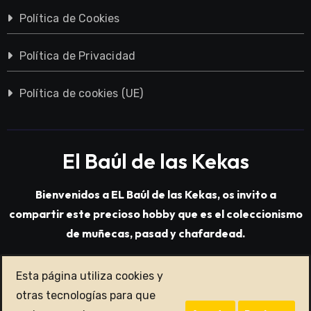
Política de Cookies
Política de Privacidad
Política de cookies (UE)
El Baúl de las Kekas
Bienvenidos a EL Baúl de las Kekas, os invito a
compartir este precioso hobby que es el coleccionismo
de muñecas, pasad y chafardead.
Esta página utiliza cookies y
Copyright © All rights reserved
|
Blogarise
por
otras tecnologías para que
Themeansar
.