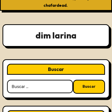
chafardead.
dim larina
Buscar
Buscar: