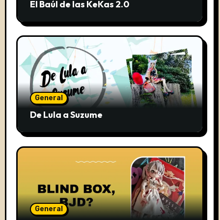
El Baúl de las KeKas 2.0
General
De Lula a Suzume
General