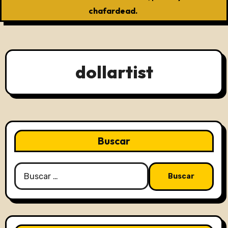
chafardead.
dollartist
Buscar
Buscar: