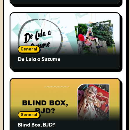
General
De Lula a Suzume
General
Blind Box, BJD?