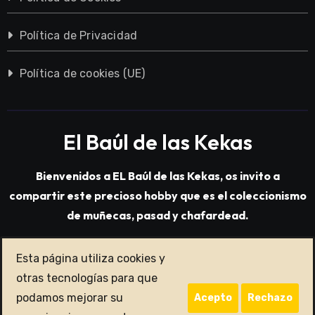
Política de Privacidad
Política de cookies (UE)
El Baúl de las Kekas
Bienvenidos a EL Baúl de las Kekas, os invito a
compartir este precioso hobby que es el coleccionismo
de muñecas, pasad y chafardead.
Esta página utiliza cookies y
Copyright © All rights reserved
|
Blogarise
por
otras tecnologías para que
Themeansar
.
podamos mejorar su
Acepto
Rechazo
Avisos Legales
Política de Cookies
Política de Privacidad