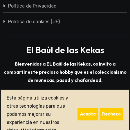
Política de Privacidad
Política de cookies (UE)
El Baúl de las Kekas
Bienvenidos a EL Baúl de las Kekas, os invito a
compartir este precioso hobby que es el coleccionismo
de muñecas, pasad y chafardead.
Esta página utiliza cookies y
Copyright © All rights reserved
|
Blogarise
por
otras tecnologías para que
Themeansar
.
podamos mejorar su
Acepto
Rechazo
Avisos Legales
Política de Cookies
Política de Privacidad
experiencia en nuestros
Política de cookies (UE)