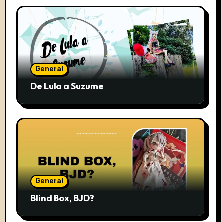
General
De Lula a Suzume
General
Blind Box, BJD?