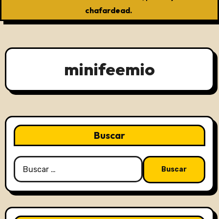
chafardead.
minifeemio
Buscar
Buscar: