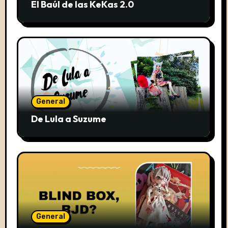
El Baúl de las KeKas 2.0
General
De Lula a Suzume
General