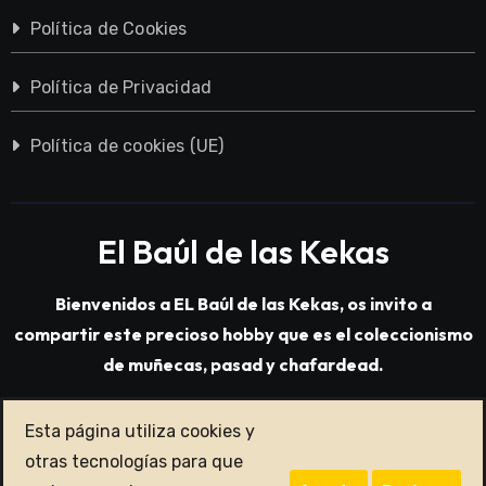
Política de Cookies
Política de Privacidad
Política de cookies (UE)
El Baúl de las Kekas
Bienvenidos a EL Baúl de las Kekas, os invito a
compartir este precioso hobby que es el coleccionismo
de muñecas, pasad y chafardead.
Esta página utiliza cookies y
Copyright © All rights reserved
|
Blogarise
por
otras tecnologías para que
Themeansar
.