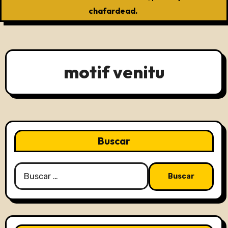
chafardead.
motif venitu
Buscar
Buscar: