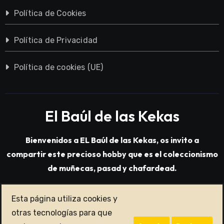
Política de Cookies
Política de Privacidad
Política de cookies (UE)
El Baúl de las Kekas
Bienvenidos a EL Baúl de las Kekas, os invito a
compartir este precioso hobby que es el coleccionismo
de muñecas, pasad y chafardead.
Esta página utiliza cookies y
Copyright © All rights reserved
|
Blogarise
por
otras tecnologías para que
Themeansar
.