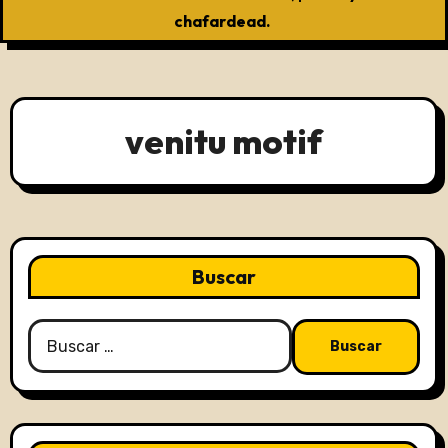
chafardead.
venitu motif
Buscar
Buscar: