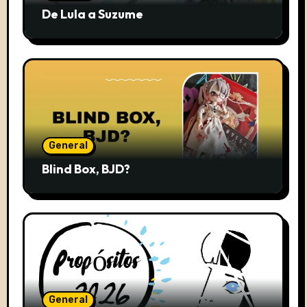
De Lula a Suzume
General
Blind Box, BJD?
General