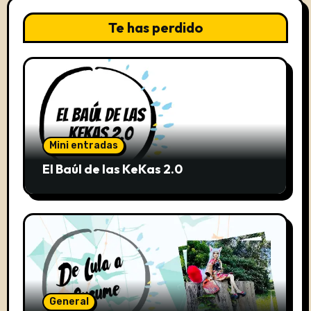
Te has perdido
Mini entradas
El Baúl de las KeKas 2.0
General