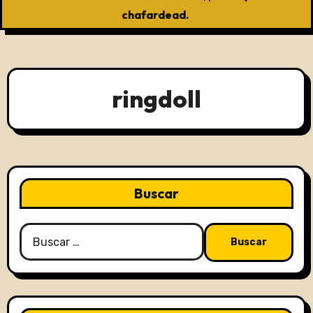
chafardead.
ringdoll
Buscar
Buscar: