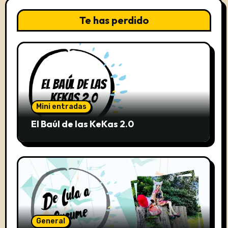
Te has perdido
Mini entradas
El Baúl de las KeKas 2.0
General