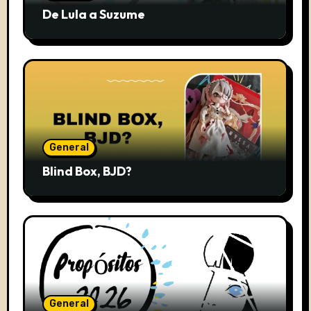
De Lula a Suzume
General
Blind Box, BJD?
General