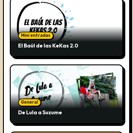
Mini entradas
El Baúl de las KeKas 2.0
General
De Lula a Suzume