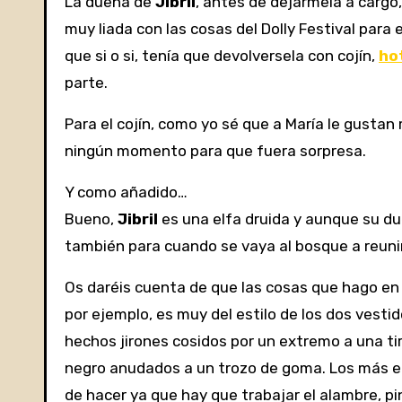
La dueña de
Jibril
, antes de dejármela a cargo
muy liada con las cosas del Dolly Festival par
que si o si, tenía que devolversela con cojín,
ho
parte.
Para el cojín, como yo sé que a María le gusta
ningún momento para que fuera sorpresa.
Y como añadido…
Bueno,
Jibril
es una elfa druida y aunque su du
también para cuando se vaya al bosque a reuni
Os daréis cuenta de que las cosas que hago en
por ejemplo, es muy del estilo de los dos vestid
hechos jirones cosidos por un extremo a una tira
negro anudados a un trozo de goma. Los más ela
de hacer ya que hay que trabajar el alambre, pin