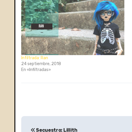
Infiltrada: Ran
24 septiembre, 2018
En «Infiltradas»
N
Secuestro: Lillith