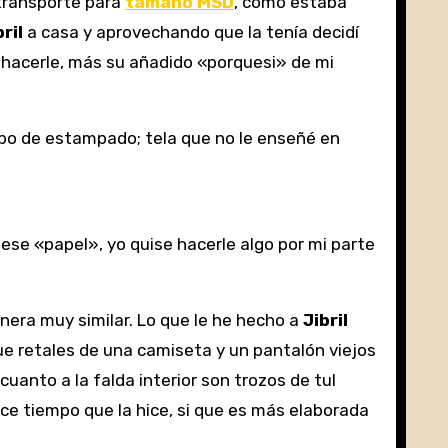
 transporte para
tamaño MSD
, como estaba
bril
a casa y aprovechando que la tenía decidí
 hacerle, más su añadido «porquesi» de mi
tipo de estampado; tela que no le enseñé en
ese «papel», yo quise hacerle algo por mi parte
era muy similar. Lo que le he hecho a
Jibril
e retales de una camiseta y un pantalón viejos
cuanto a la falda interior son trozos de tul
ce tiempo que la hice, si que es más elaborada