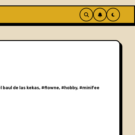
l baul de las kekas
, #
flowne
, #
hobby
, #
minifee