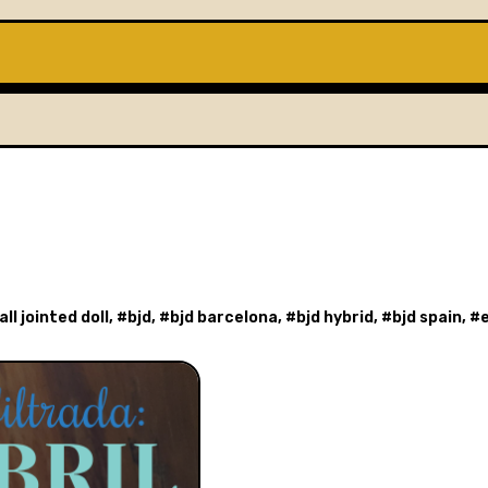
all jointed doll
, #
bjd
, #
bjd barcelona
, #
bjd hybrid
, #
bjd spain
, #
e