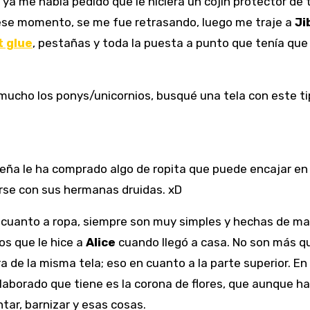
, ya me había pedido que le hiciera un cojín protector de
a ese momento, se me fue retrasando, luego me traje a
Ji
t glue
, pestañas y toda la puesta a punto que tenía que
n mucho los ponys/unicornios, busqué una tela con este 
eña le ha comprado algo de ropita que puede encajar en 
rse con sus hermanas druidas. xD
 cuanto a ropa, siempre son muy simples y hechas de man
os que le hice a
Alice
cuando llegó a casa. No son más qu
 de la misma tela; eso en cuanto a la parte superior. En 
borado que tiene es la corona de flores, que aunque ha
tar, barnizar y esas cosas.