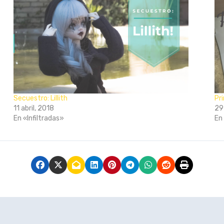
Secuestro: Lillith
Pr
11 abril, 2018
29
En «Infiltradas»
En