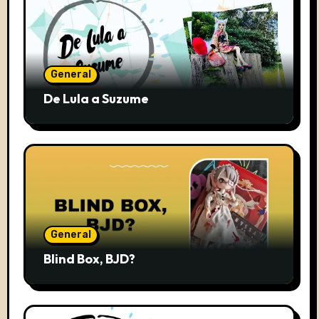
General
De Lula a Suzume
General
Blind Box, BJD?